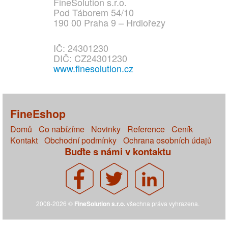
FineSolution s.r.o.
Pod Táborem 54/10
190 00 Praha 9 – Hrdlořezy
IČ: 24301230
DIČ: CZ24301230
www.finesolution.cz
FineEshop
Domů
Co nabízíme
Novinky
Reference
Ceník
Kontakt
Obchodní podmínky
Ochrana osobních údajů
Buďte s námi v kontaktu
2008-2026 ©
FineSolution s.r.o.
všechna práva vyhrazena.